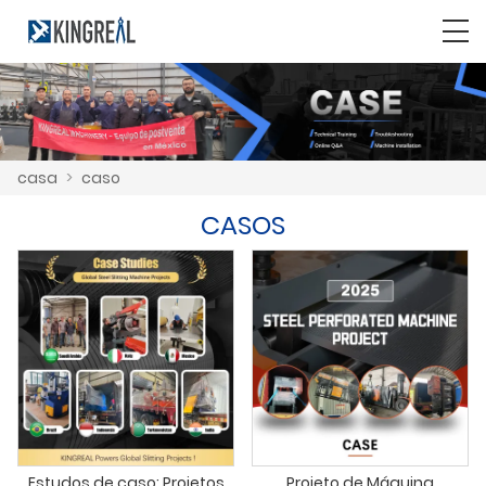
casa
>
caso
CASOS
Estudos de caso: Projetos
Projeto de Máquina