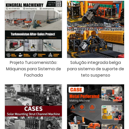
Projeto Turcomenistão:
Solução integrada belga
Máquinas para Sistema de
para sistema de suporte de
Fachada
teto suspenso