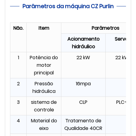
Parâmetros da máquina CZ Purlin
Não.
Item
Parâmetros
Acionamento
Servo dri
hidráulico
1
Potência do
22 kW
22 kW +5
motor
principal
2
Pressão
16mpa
hidráulica
3
sistema de
CLP
PLC+Dri
controle
4
Material do
Tratamento de
eixo
Qualidade 40CR