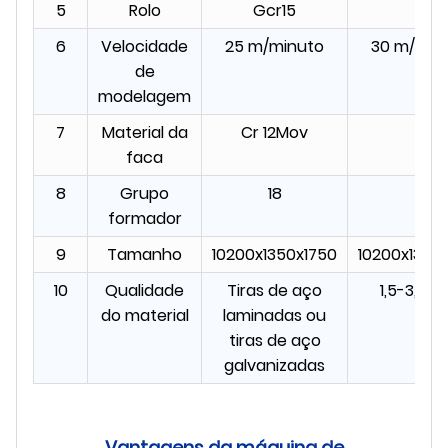
5
Rolo
Gcr15
6
Velocidade
25 m/minuto
30 m/min
de
modelagem
7
Material da
Cr 12Mov
faca
8
Grupo
18
formador
9
Tamanho
10200x1350x1750
10200x1350
10
Qualidade
Tiras de aço
1,5-3,0 
do material
laminadas ou
tiras de aço
galvanizadas
Vantagens da máquina de