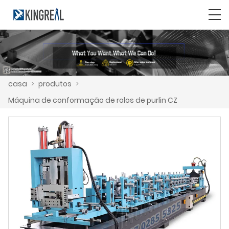
casa
>
produtos
>
Máquina de conformação de rolos de purlin CZ